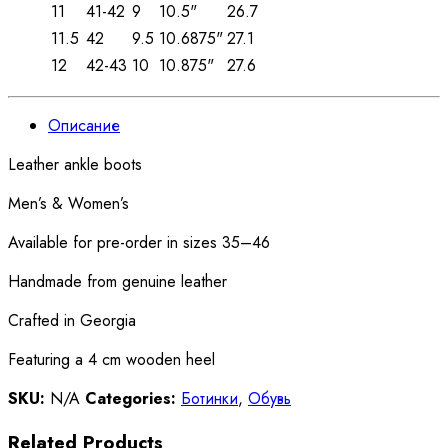
11
41-42
9
10.5"
26.7
11.5
42
9.5
10.6875"
27.1
12
42-43
10
10.875"
27.6
Описание
Leather ankle boots
Men’s & Women’s
Available for pre-order in sizes 35–46
Handmade from genuine leather
Crafted in Georgia
Featuring a 4 cm wooden heel
SKU:
N/A
Categories:
Ботинки
,
Обувь
Related Products