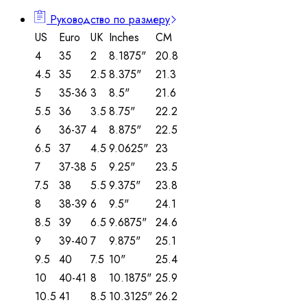
Руководство по размеру
US
Euro
UK
Inches
CM
4
35
2
8.1875"
20.8
4.5
35
2.5
8.375"
21.3
5
35-36
3
8.5"
21.6
5.5
36
3.5
8.75"
22.2
6
36-37
4
8.875"
22.5
6.5
37
4.5
9.0625"
23
7
37-38
5
9.25"
23.5
7.5
38
5.5
9.375"
23.8
8
38-39
6
9.5"
24.1
8.5
39
6.5
9.6875"
24.6
9
39-40
7
9.875"
25.1
9.5
40
7.5
10"
25.4
10
40-41
8
10.1875"
25.9
10.5
41
8.5
10.3125"
26.2