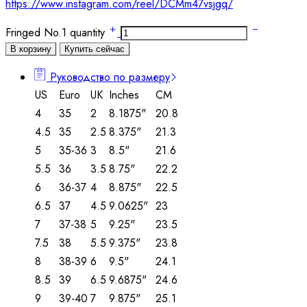
https://www.instagram.com/reel/DCMm47vsjgq/
Fringed No.1 quantity
В корзину
Купить сейчас
Руководство по размеру
US
Euro
UK
Inches
CM
4
35
2
8.1875"
20.8
4.5
35
2.5
8.375"
21.3
5
35-36
3
8.5"
21.6
5.5
36
3.5
8.75"
22.2
6
36-37
4
8.875"
22.5
6.5
37
4.5
9.0625"
23
7
37-38
5
9.25"
23.5
7.5
38
5.5
9.375"
23.8
8
38-39
6
9.5"
24.1
8.5
39
6.5
9.6875"
24.6
9
39-40
7
9.875"
25.1