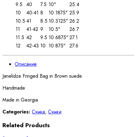
9.5
40
7.5
10"
25.4
10
40-41
8
10.1875"
25.9
10.5
41
8.5
10.3125"
26.2
11
41-42
9
10.5"
26.7
11.5
42
9.5
10.6875"
27.1
12
42-43
10
10.875"
27.6
Описание
Janelidze Fringed Bag in Brown suede
Handmade
Made in Georgia
Categories:
Сумка
,
Сумки
Related Products