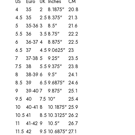
US
Euro
UK
Inches
CM
4
35
2
8.1875"
20.8
4.5
35
2.5
8.375"
21.3
5
35-36
3
8.5"
21.6
5.5
36
3.5
8.75"
22.2
6
36-37
4
8.875"
22.5
6.5
37
4.5
9.0625"
23
7
37-38
5
9.25"
23.5
7.5
38
5.5
9.375"
23.8
8
38-39
6
9.5"
24.1
8.5
39
6.5
9.6875"
24.6
9
39-40
7
9.875"
25.1
9.5
40
7.5
10"
25.4
10
40-41
8
10.1875"
25.9
10.5
41
8.5
10.3125"
26.2
11
41-42
9
10.5"
26.7
11.5
42
9.5
10.6875"
27.1