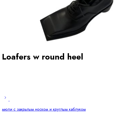
Loafers w round heel
мюли с закрытым носком и круглым каблуком