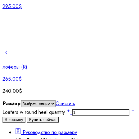
295.00
$
лоферы (R)
265.00
$
240.00
$
Размер
Очистить
Loafers w round heel quantity
В корзину
Купить сейчас
Руководство по размеру