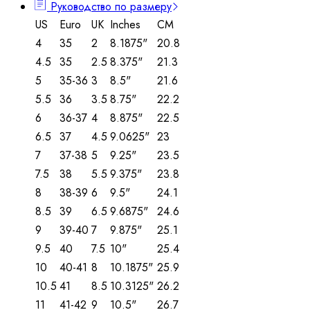
Руководство по размеру
US
Euro
UK
Inches
CM
4
35
2
8.1875"
20.8
4.5
35
2.5
8.375"
21.3
5
35-36
3
8.5"
21.6
5.5
36
3.5
8.75"
22.2
6
36-37
4
8.875"
22.5
6.5
37
4.5
9.0625"
23
7
37-38
5
9.25"
23.5
7.5
38
5.5
9.375"
23.8
8
38-39
6
9.5"
24.1
8.5
39
6.5
9.6875"
24.6
9
39-40
7
9.875"
25.1
9.5
40
7.5
10"
25.4
10
40-41
8
10.1875"
25.9
10.5
41
8.5
10.3125"
26.2
11
41-42
9
10.5"
26.7