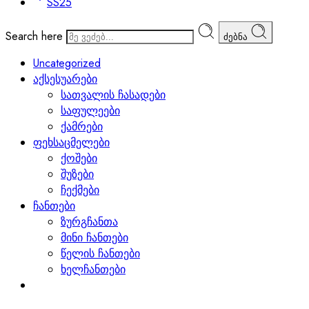
SS25
Search here
ძებნა
Uncategorized
აქსესუარები
სათვალის ჩასადები
საფულეები
ქამრები
ფეხსაცმელები
ქოშები
შუზები
ჩექმები
ჩანთები
ზურგჩანთა
მინი ჩანთები
წელის ჩანთები
ხელჩანთები