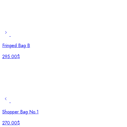
Fringed Bag B
295.00
$
Shopper Bag No.1
270.00
$