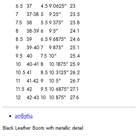
6.5
37
4.5
9.0625"
23
7
37-38
5
9.25"
23.5
7.5
38
5.5
9.375"
23.8
8
38-39
6
9.5"
24.1
8.5
39
6.5
9.6875"
24.6
9
39-40
7
9.875"
25.1
9.5
40
7.5
10"
25.4
10
40-41
8
10.1875"
25.9
10.5
41
8.5
10.3125"
26.2
11
41-42
9
10.5"
26.7
11.5
42
9.5
10.6875"
27.1
12
42-43
10
10.875"
27.6
აღწერა
Black Leather Boots with metallic detail