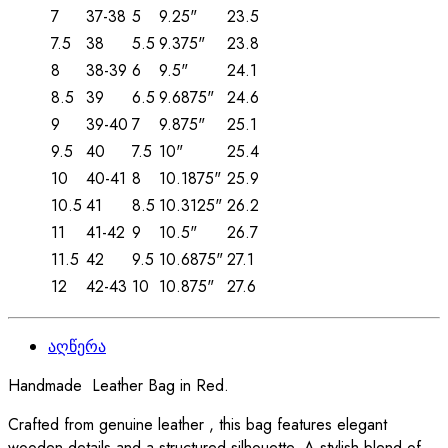
7
37-38
5
9.25"
23.5
7.5
38
5.5
9.375"
23.8
8
38-39
6
9.5"
24.1
8.5
39
6.5
9.6875"
24.6
9
39-40
7
9.875"
25.1
9.5
40
7.5
10"
25.4
10
40-41
8
10.1875"
25.9
10.5
41
8.5
10.3125"
26.2
11
41-42
9
10.5"
26.7
11.5
42
9.5
10.6875"
27.1
12
42-43
10
10.875"
27.6
აღწერა
Handmade Leather Bag in Red.
Crafted from genuine leather , this bag features elegant
wooden details and a structured silhouette. A stylish blend of