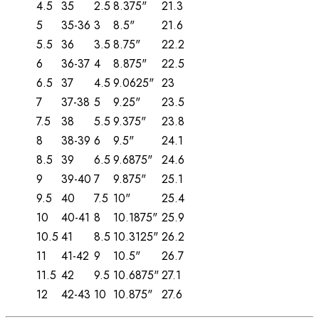
4.5
35
2.5
8.375"
21.3
5
35-36
3
8.5"
21.6
5.5
36
3.5
8.75"
22.2
6
36-37
4
8.875"
22.5
6.5
37
4.5
9.0625"
23
7
37-38
5
9.25"
23.5
7.5
38
5.5
9.375"
23.8
8
38-39
6
9.5"
24.1
8.5
39
6.5
9.6875"
24.6
9
39-40
7
9.875"
25.1
9.5
40
7.5
10"
25.4
10
40-41
8
10.1875"
25.9
10.5
41
8.5
10.3125"
26.2
11
41-42
9
10.5"
26.7
11.5
42
9.5
10.6875"
27.1
12
42-43
10
10.875"
27.6