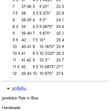
7
37-38
5
9.25"
23.5
7.5
38
5.5
9.375"
23.8
8
38-39
6
9.5"
24.1
8.5
39
6.5
9.6875"
24.6
9
39-40
7
9.875"
25.1
9.5
40
7.5
10"
25.4
10
40-41
8
10.1875"
25.9
10.5
41
8.5
10.3125"
26.2
11
41-42
9
10.5"
26.7
11.5
42
9.5
10.6875"
27.1
12
42-43
10
10.875"
27.6
აღწერა
Janelidze Flats in Blue
Handmade